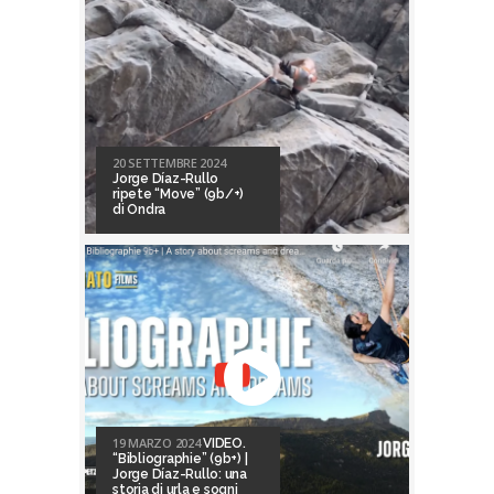
20 SETTEMBRE 2024
Jorge Díaz-Rullo
ripete “Move” (9b/+)
di Ondra
19 MARZO 2024
VIDEO.
“Bibliographie” (9b+) |
Jorge Díaz-Rullo: una
storia di urla e sogni