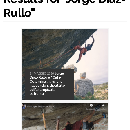
Rullo"
21 MAGGIO 2026
Jorge
Díaz-Rullo e “Café
Colombia”: il 9c che
riaccende il dibattito
sull’arrampicata
estrema