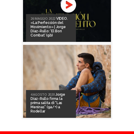
26 MAGGIO 2022
VIDEO.
«La Perfección del
Movimiento» | Jorge
Díaz-Rullo: ‘El Bon
Combat’ (9b)
4 AGOSTO 2020
Jorge
Díaz-Rullo firma la
prima salita di “Las
Meninas” (9a/+) a
Rodellar