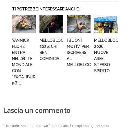
TI POTREBBE INTERESSARE ANCHE:
YANNICK
MELLOBLOCCO
I BUONI
MELLOBLOCCO
FLOHÉ
2026: CHI
MOTIVI PER
2026:
ENTRA
BEN
ISCRIVERSI
NUOVE
NELL’ÉLITE
COMINCIA…
AL
AREE,
MONDIALE
MELLOBLOCCO...
STESSO
CON
SPIRITO.
“EXCALIBUR”
9B+...
Lascia un commento
Il tuo indirizzo email non sarà pubblicato.
I campi obbligatori sono