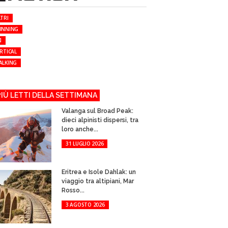
TRI
UNNING
I
RTICAL
ALKING
 PIÙ LETTI DELLA SETTIMANA
Valanga sul Broad Peak:
dieci alpinisti dispersi, tra
loro anche...
31 LUGLIO 2026
Eritrea e Isole Dahlak: un
viaggio tra altipiani, Mar
Rosso...
3 AGOSTO 2026