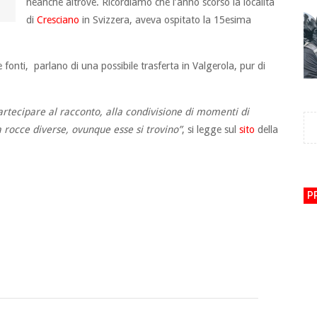
neanche altrove. Ricordiamo che l’anno scorso la località
di
Cresciano
in Svizzera, aveva ospitato la 15esima
e fonti, parlano di una possibile trasferta in Valgerola, pur di
partecipare al racconto, alla condivisione di momenti di
a rocce diverse, ovunque esse si trovino”
, si legge sul
sito
della
P