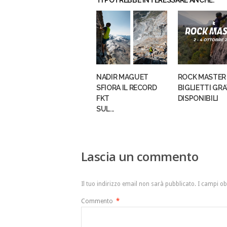
TI POTREBBE INTERESSARE ANCHE:
NADIR MAGUET
ROCK MASTER 
SFIORA IL RECORD
BIGLIETTI GRA
FKT
DISPONIBILI
SUL...
Lascia un commento
Il tuo indirizzo email non sarà pubblicato.
I campi ob
Commento
*