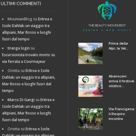
ULTIMI COMMENTI
MountainBlog
su
Eritrea e
Isole Dahlak: un viaggio tra
altipiani, Mar Rosso e luoghi
fuori dal tempo
Prima delle
tiranga login
su
Alpi, la Val...
Escursionista trovato morto su
via ferrata a Courmayeur
Orietta
su
Eritrea e Isole
Abanozen:
Dahlak: un viaggio tra altipiani,
arriva il festival
Mar Rosso e luoghi fuori dal
olistico...
tempo
Marco Di Gangi
su
Eritrea e
Isole Dahlak: un viaggio tra
Via Francigena:
altipiani, Mar Rosso e luoghi
il Respiro
incontra
fuori dal tempo
Orietta
su
Eritrea e Isole
Dahlak: un viaggio tra altipiani,