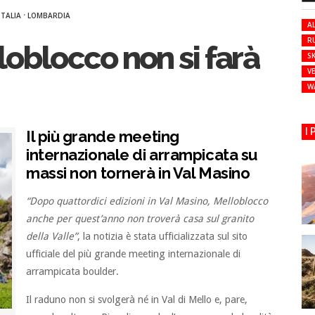
·
ITALIA
LOMBARDIA
AL
R
lloblocco non si farà
SK
VE
W
I
Il più grande meeting
internazionale di arrampicata su
massi non tornerà in Val Masino
“Dopo quattordici edizioni in Val Masino, Melloblocco
anche per quest’anno non troverà casa sul granito
della Valle”
, la notizia è stata ufficializzata sul sito
ufficiale del più grande meeting internazionale di
arrampicata boulder.
Il raduno non si svolgerà né in Val di Mello e, pare,