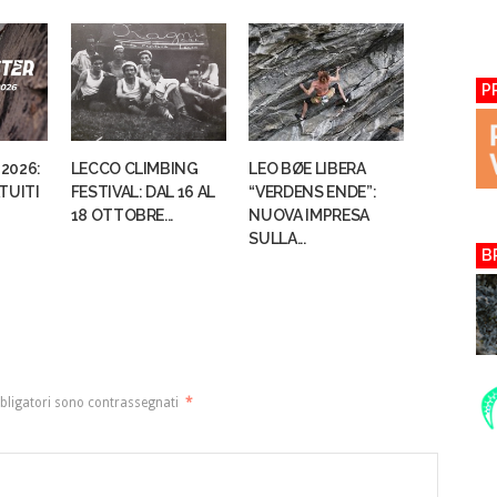
P
2026:
LECCO CLIMBING
LEO BØE LIBERA
TUITI
FESTIVAL: DAL 16 AL
“VERDENS ENDE”:
18 OTTOBRE...
NUOVA IMPRESA
SULLA...
B
bligatori sono contrassegnati
*