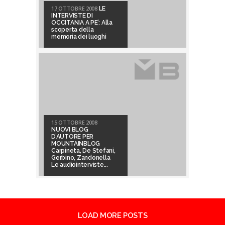
17 OTTOBRE 2008
LE
INTERVISTE DI
OCCITANIA A PE’: Alla
scoperta della
memoria dei luoghi
15 OTTOBRE 2008
NUOVI BLOG
D’AUTORE PER
MOUNTAINBLOG
Carpineta, De Stefani,
Gerbino, Zandonella
Le audiointerviste...
LOAD MORE POSTS