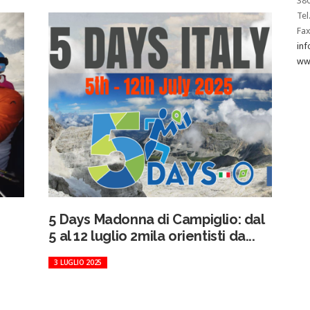
38
Tel
Fax
inf
www
5 Days Madonna di Campiglio: dal
5 al 12 luglio 2mila orientisti da...
3 LUGLIO 2025