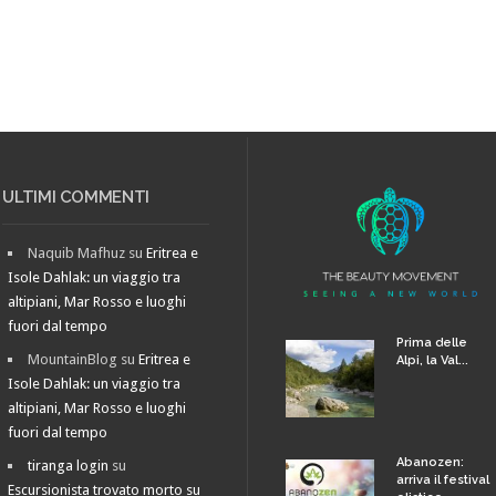
ULTIMI COMMENTI
Naquib Mafhuz
su
Eritrea e
Isole Dahlak: un viaggio tra
altipiani, Mar Rosso e luoghi
fuori dal tempo
Prima delle
MountainBlog
su
Eritrea e
Alpi, la Val...
Isole Dahlak: un viaggio tra
altipiani, Mar Rosso e luoghi
fuori dal tempo
Abanozen:
tiranga login
su
arriva il festival
Escursionista trovato morto su