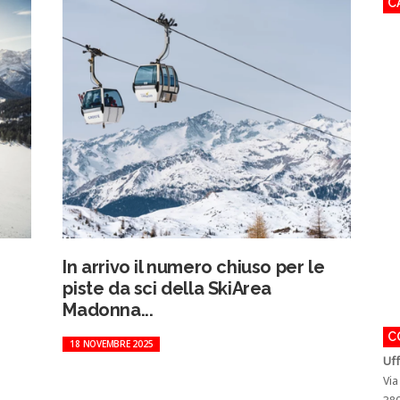
C
In arrivo il numero chiuso per le
piste da sci della SkiArea
Madonna...
C
18 NOVEMBRE 2025
U
f
Via