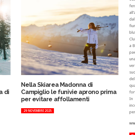
fe
all
dal
fiu
blu
Clu
a B
pae
una
ver
suo
del
Nella Skiarea Madonna di
qua
a di
Campiglio le funivie aprono prima
for
per evitare affollamenti
In
inc
29 NOVEMBRE 2025
per
www