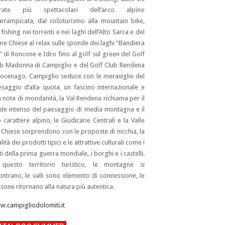
rrate più spettacolari dell’arco alpino
’arrampicata, dal cicloturismo alla mountain bike,
 fishing nei torrenti e nei laghi dell’Alto Sarca e del
me Chiese al relax sulle sponde dei laghi “Bandiera
” di Roncone e Idro fino al golf sul green del Golf
b Madonna di Campiglio e del Golf Club Rendena
ocenago. Campiglio seduce con le meraviglie del
saggio d’alta quota, un fascino internazionale e
 nota di mondanità, la Val Rendena richiama per il
de intenso del paesaggio di media montagna e il
 carattere alpino, le Giudicarie Centrali e la Valle
 Chiese sorprendono con le proposte di nicchia, la
lità dei prodotti tipici e le attrattive culturali come i
ti della prima guerra mondiale, i borghi e i castelli.
 questo territorio turistico, le montagne si
ontrano, le valli sono elemento di connessione, le
sone ritornano alla natura più autentica.
.campigliodolomiti.it