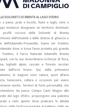
LLE DOLOMITI DI BRENTA AL LAGO D’IDRO
li e paesi, prati e boschi, fiumi e laghi, cime e
ppi montuosi disegnano un territorio dominato
i profili rocciosi delle Dolomiti di Brenta
rimonio dell’Umanità e dalle distese di ghiaccio e
e dell’Adamello-Presanella. Siamo nel Trentino
identale dove si trova l’area protetta più grande
l Trentino, il Parco Naturale Adamello Brenta
park, con la sua straordinaria ricchezza di flora,
na, laghetti alpini, cascate e foreste secolari
itate dall’orso bruno. Qui, dalla primavera
’autunno, le stagioni sono natura, sport all’aria
rta, benessere, cultura e occasioni per vivere
erienze uniche. Territori di forte personalità, che
 estendono da passo Campo Carlo Magno alle
onde del lago d’Idro, propongono una palestra
urale a cielo aperto dove praticare le attività
door: dalle facili passeggiate al trekking, dalle vie