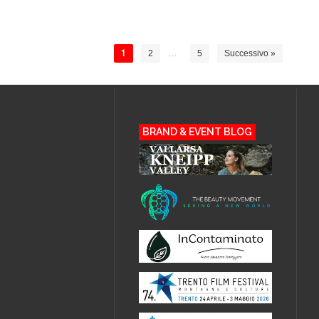
1
2
…
5
Successivo »
BRAND & EVENT BLOG