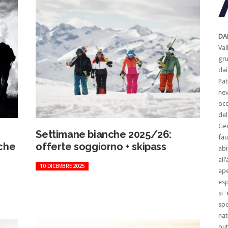
DA
Val
gru
da
Pat
nev
occ
de
Geo
Settimane bianche 2025/26:
fau
 che
offerte soggiorno + skipass
ab
all
10 DICEMBRE 2025
ape
esp
si
sp
nat
out