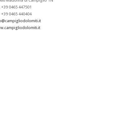
086 Madonna di Campiglio TN
. +39 0465 447501
 +39 0465 440404
o@campigliodolomiti.it
.campigliodolomiti.it