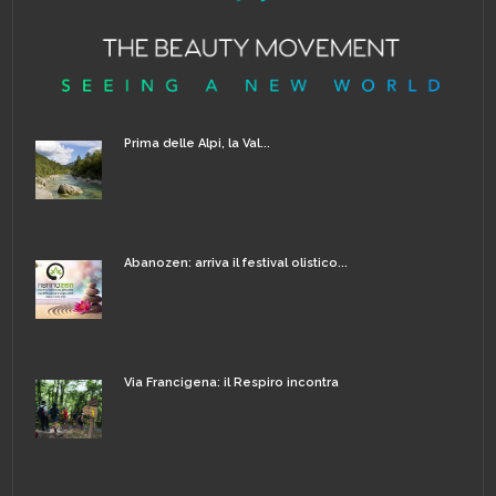
Prima delle Alpi, la Val...
Abanozen: arriva il festival olistico...
Via Francigena: il Respiro incontra