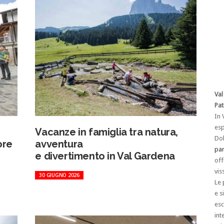
Val
Pat
In 
esp
Vacanze in famiglia tra natura,
Dol
ore
avventura
par
e divertimento in Val Gardena
off
vis
30 GIUGNO 2026
Le 
e s
esc
int