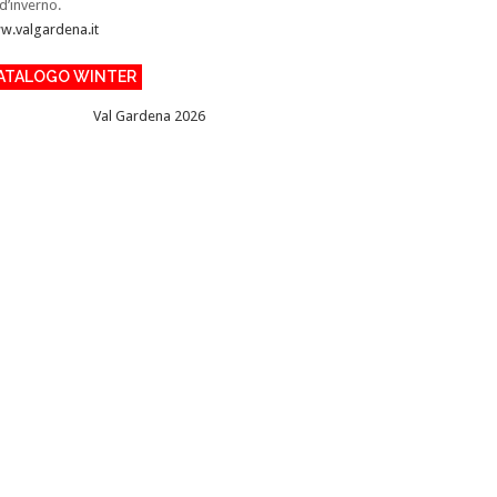
 d’inverno.
.valgardena.it
ATALOGO WINTER
Val Gardena 2026