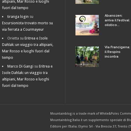
altipiani, Mar Rosso e luoghi
fuori dal tempo
Abanozen:
tiranga login
su
arriva il festival
Escursionista trovato morto su
olistico...
via ferrata a Courmayeur
Orietta
su
Eritrea e Isole
Dahlak: un viaggio tra altipiani,
Via Francigena:
Mar Rosso e luoghi fuori dal
il Respiro
incontra
tempo
Marco Di Gangi
su
Eritrea e
Isole Dahlak: un viaggio tra
altipiani, Mar Rosso e luoghi
fuori dal tempo
Mountainblog is a trade mark of White&Poles Commu
Mountainblog Italia è un supplemento speciale di Blo
Editore per l'Italia: Etymo Srl - Via Brescia 37, Trent