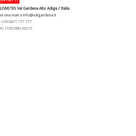
LOMITES Val Gardena
Alto Adige / Italia
ivi una mail a
info@valgardena.it
: +39 0471 777 777
VA: IT02598130215