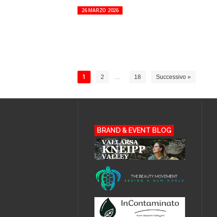
26 MARZO 2026
1
2
…
18
Successivo »
BRAND & EVENT BLOG