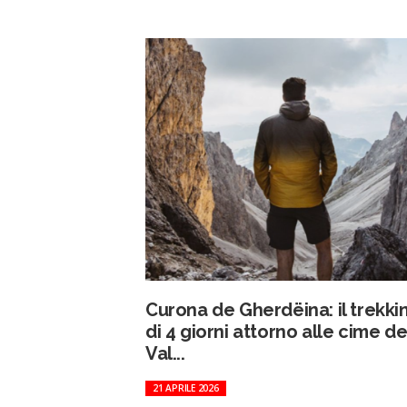
Curona de Gherdëina: il trekki
di 4 giorni attorno alle cime de
Val...
21 APRILE 2026