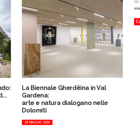
sci
www
C
ndo:
La Biennale Gherdëina in Val
...
Gardena:
arte e natura dialogano nelle
Dolomiti
28 MAGGIO 2026