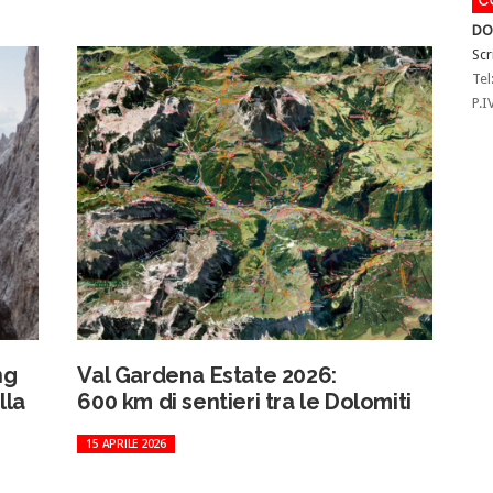
DO
Scr
Tel
P.I
ng
Val Gardena Estate 2026:
lla
600 km di sentieri tra le Dolomiti
15 APRILE 2026