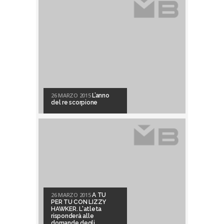
26 MARZO 2015
L’anno
del re scorpione
26 MARZO 2015
A TU
PER TU CON LIZZY
HAWKER. L'atleta
risponderà alle
domande degli