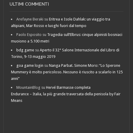
ULTIMI COMMENTI
Arefayne Beraki
su
Eritrea e Isole Dahlak: un viaggio tra
altipiani, Mar Rosso e luoghi fuori dal tempo
Paolo Esposito
su
Tragedia sull’Elbrus: cinque alpinisti bosniaci
muoiono a 5.100 metri
bdg game
su
Aperto il 32° Salone Internazionale del Libro di
Torino, 9-13 maggio 2019
goa game login
su
Nanga Parbat. Simone Moro: “Lo Sperone
Mummery è molto pericoloso. Nessuno è riuscito a scalarlo in 125
anni”
MountainBlog
su
Hervé Barmasse completa
Endurance – Italia, la più grande traversata della penisola by Fair
Means