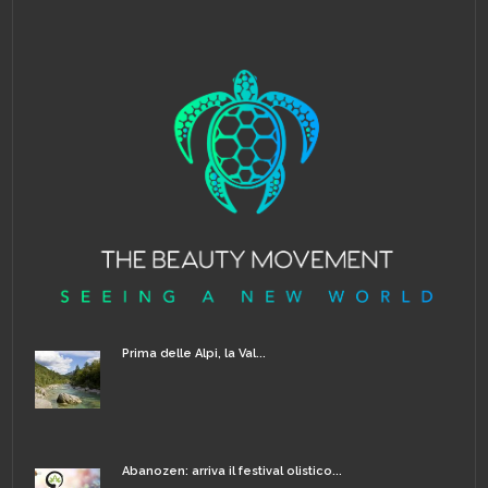
Prima delle Alpi, la Val...
Abanozen: arriva il festival olistico...