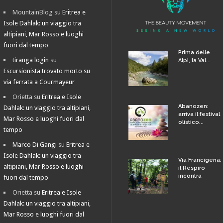
MountainBlog
su
Eritrea e
Isole Dahlak: un viaggio tra
altipiani, Mar Rosso e luoghi
fuori dal tempo
Prima delle
tiranga login
su
Alpi, la Val...
Escursionista trovato morto su
via ferrata a Courmayeur
Orietta
su
Eritrea e Isole
Abanozen:
Dahlak: un viaggio tra altipiani,
arriva il festival
Mar Rosso e luoghi fuori dal
olistico...
tempo
Marco Di Gangi
su
Eritrea e
Isole Dahlak: un viaggio tra
Via Francigena:
altipiani, Mar Rosso e luoghi
il Respiro
incontra
fuori dal tempo
Orietta
su
Eritrea e Isole
Dahlak: un viaggio tra altipiani,
Mar Rosso e luoghi fuori dal