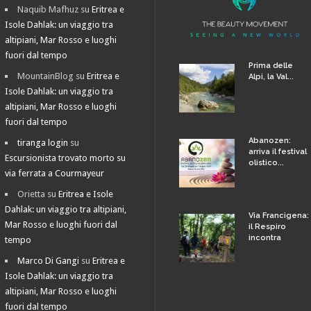
Naquib Mafhuz
su
Eritrea e
Isole Dahlak: un viaggio tra
altipiani, Mar Rosso e luoghi
fuori dal tempo
Prima delle
MountainBlog
su
Eritrea e
Alpi, la Val...
Isole Dahlak: un viaggio tra
altipiani, Mar Rosso e luoghi
fuori dal tempo
Abanozen:
tiranga login
su
arriva il festival
Escursionista trovato morto su
olistico...
via ferrata a Courmayeur
Orietta
su
Eritrea e Isole
Dahlak: un viaggio tra altipiani,
Via Francigena:
Mar Rosso e luoghi fuori dal
il Respiro
incontra
tempo
Marco Di Gangi
su
Eritrea e
Isole Dahlak: un viaggio tra
altipiani, Mar Rosso e luoghi
fuori dal tempo