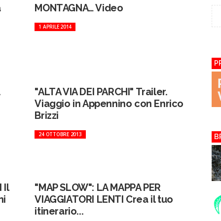
a
MONTAGNA… Video
1 APRILE 2014
P
.
"ALTA VIA DEI PARCHI" Trailer.
Viaggio in Appennino con Enrico
Brizzi
24 OTTOBRE 2013
B
Il
"MAP SLOW": LA MAPPA PER
ni
VIAGGIATORI LENTI Crea il tuo
itinerario...