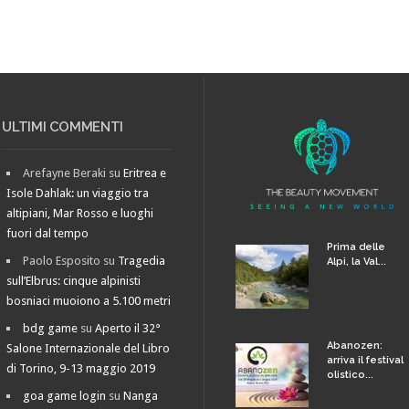
ULTIMI COMMENTI
Arefayne Beraki
su
Eritrea e
Isole Dahlak: un viaggio tra
altipiani, Mar Rosso e luoghi
fuori dal tempo
Prima delle
Paolo Esposito
su
Tragedia
Alpi, la Val...
sull’Elbrus: cinque alpinisti
bosniaci muoiono a 5.100 metri
bdg game
su
Aperto il 32°
Abanozen:
Salone Internazionale del Libro
arriva il festival
di Torino, 9-13 maggio 2019
olistico...
goa game login
su
Nanga