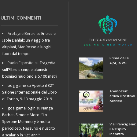
ULTIMI COMMENTI
Arefayne Beraki
su
Eritrea e
Isole Dahlak: un viaggio tra
altipiani, Mar Rosso e luoghi
fuori dal tempo
Prima delle
Paolo Esposito
su
Tragedia
Alpi, la Val...
sull’Elbrus: cinque alpinisti
bosniaci muoiono a 5.100 metri
bdg game
su
Aperto il 32°
Abanozen:
Salone Internazionale del Libro
arriva il festival
di Torino, 9-13 maggio 2019
olistico...
goa game login
su
Nanga
Parbat. Simone Moro: “Lo
Sperone Mummery è molto
Via Francigena:
pericoloso. Nessuno è riuscito
il Respiro
incontra
a scalarlo in 125 anni”