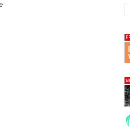
e
P
B