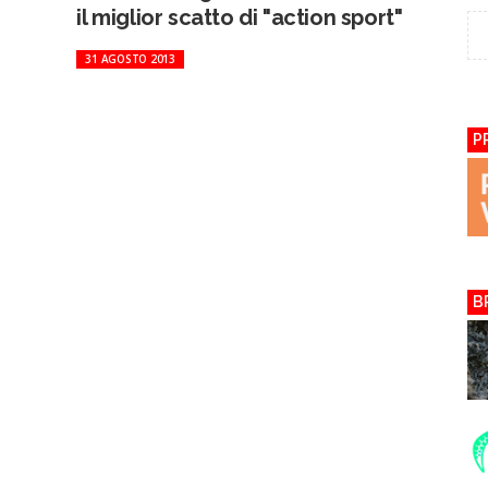
il miglior scatto di "action sport"
31 AGOSTO 2013
P
B