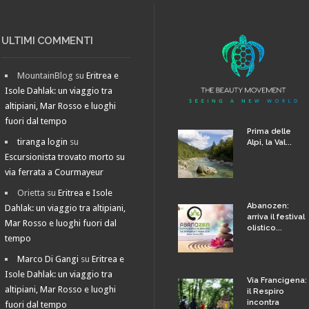
ULTIMI COMMENTI
MountainBlog
su
Eritrea e
Isole Dahlak: un viaggio tra
altipiani, Mar Rosso e luoghi
fuori dal tempo
Prima delle
tiranga login
su
Alpi, la Val...
Escursionista trovato morto su
via ferrata a Courmayeur
Orietta
su
Eritrea e Isole
Abanozen:
Dahlak: un viaggio tra altipiani,
arriva il festival
Mar Rosso e luoghi fuori dal
olistico...
tempo
Marco Di Gangi
su
Eritrea e
Isole Dahlak: un viaggio tra
Via Francigena:
altipiani, Mar Rosso e luoghi
il Respiro
incontra
fuori dal tempo