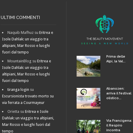
ULTIMI COMMENTI
Naquib Mafhuz
su
Eritrea e
Isole Dahlak: un viaggio tra
altipiani, Mar Rosso e luoghi
fuori dal tempo
Prima delle
MountainBlog
su
Eritrea e
Alpi, la Val...
Isole Dahlak: un viaggio tra
altipiani, Mar Rosso e luoghi
fuori dal tempo
Abanozen:
tiranga login
su
arriva il festival
Escursionista trovato morto su
olistico...
via ferrata a Courmayeur
Orietta
su
Eritrea e Isole
Dahlak: un viaggio tra altipiani,
Via Francigena:
Mar Rosso e luoghi fuori dal
il Respiro
incontra
tempo