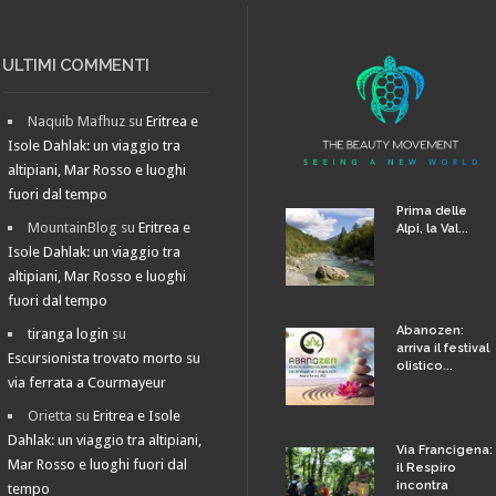
ULTIMI COMMENTI
Naquib Mafhuz
su
Eritrea e
Isole Dahlak: un viaggio tra
altipiani, Mar Rosso e luoghi
fuori dal tempo
Prima delle
MountainBlog
su
Eritrea e
Alpi, la Val...
Isole Dahlak: un viaggio tra
altipiani, Mar Rosso e luoghi
fuori dal tempo
Abanozen:
tiranga login
su
arriva il festival
Escursionista trovato morto su
olistico...
via ferrata a Courmayeur
Orietta
su
Eritrea e Isole
Dahlak: un viaggio tra altipiani,
Via Francigena:
Mar Rosso e luoghi fuori dal
il Respiro
incontra
tempo