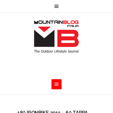
18^ IRONBIKE 2011 – 6^ TAPPA