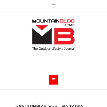
18^ IRONBIKE 2011 – 6^ TAPPA