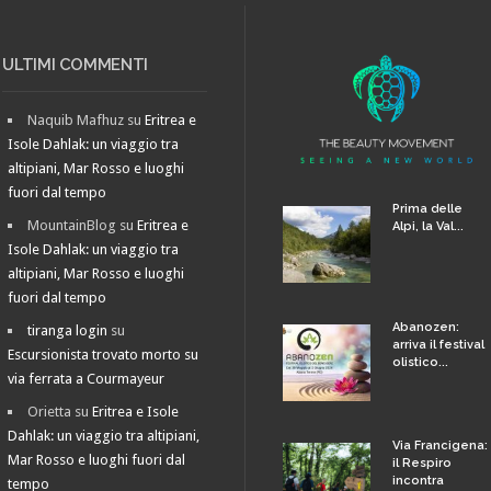
ULTIMI COMMENTI
Naquib Mafhuz
su
Eritrea e
Isole Dahlak: un viaggio tra
altipiani, Mar Rosso e luoghi
fuori dal tempo
Prima delle
MountainBlog
su
Eritrea e
Alpi, la Val...
Isole Dahlak: un viaggio tra
altipiani, Mar Rosso e luoghi
fuori dal tempo
Abanozen:
tiranga login
su
arriva il festival
Escursionista trovato morto su
olistico...
via ferrata a Courmayeur
Orietta
su
Eritrea e Isole
Dahlak: un viaggio tra altipiani,
Via Francigena:
Mar Rosso e luoghi fuori dal
il Respiro
incontra
tempo