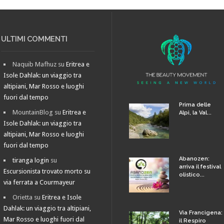
ULTIMI COMMENTI
Naquib Mafhuz
su
Eritrea e
Isole Dahlak: un viaggio tra
altipiani, Mar Rosso e luoghi
fuori dal tempo
Prima delle
MountainBlog
su
Eritrea e
Alpi, la Val...
Isole Dahlak: un viaggio tra
altipiani, Mar Rosso e luoghi
fuori dal tempo
Abanozen:
tiranga login
su
arriva il festival
Escursionista trovato morto su
olistico...
via ferrata a Courmayeur
Orietta
su
Eritrea e Isole
Dahlak: un viaggio tra altipiani,
Via Francigena:
Mar Rosso e luoghi fuori dal
il Respiro