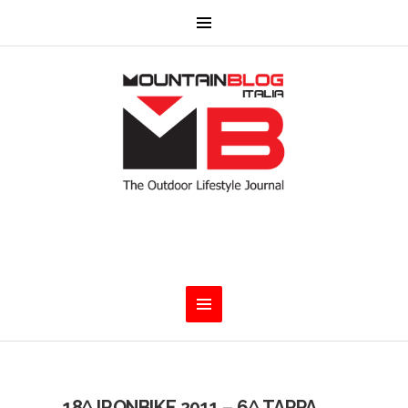
18^ IRONBIKE 2011 – 6^ TAPPA