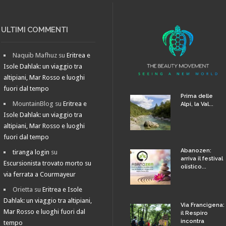
ULTIMI COMMENTI
Naquib Mafhuz
su
Eritrea e
Isole Dahlak: un viaggio tra
altipiani, Mar Rosso e luoghi
fuori dal tempo
Prima delle
MountainBlog
su
Eritrea e
Alpi, la Val...
Isole Dahlak: un viaggio tra
altipiani, Mar Rosso e luoghi
fuori dal tempo
Abanozen:
tiranga login
su
arriva il festival
Escursionista trovato morto su
olistico...
via ferrata a Courmayeur
Orietta
su
Eritrea e Isole
Dahlak: un viaggio tra altipiani,
Via Francigena:
Mar Rosso e luoghi fuori dal
il Respiro
incontra
tempo