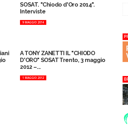
SOSAT. "Chiodo d'Oro 2014".
Interviste
9 MAGGIO 2014
P
iani
A TONY ZANETTI IL "CHIODO
gio
D'ORO" SOSAT Trento, 3 maggio
2012 –...
1 MAGGIO 2012
B