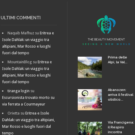
ULTIMI COMMENTI
Naquib Mafhuz
su
Eritrea e
Isole Dahlak: un viaggio tra
altipiani, Mar Rosso e luoghi
fuori dal tempo
Prima delle
MountainBlog
su
Eritrea e
Alpi, la Val...
Isole Dahlak: un viaggio tra
altipiani, Mar Rosso e luoghi
fuori dal tempo
Abanozen:
tiranga login
su
arriva il festival
Escursionista trovato morto su
olistico...
via ferrata a Courmayeur
Orietta
su
Eritrea e Isole
Dahlak: un viaggio tra altipiani,
Via Francigena:
Mar Rosso e luoghi fuori dal
il Respiro
incontra
tempo