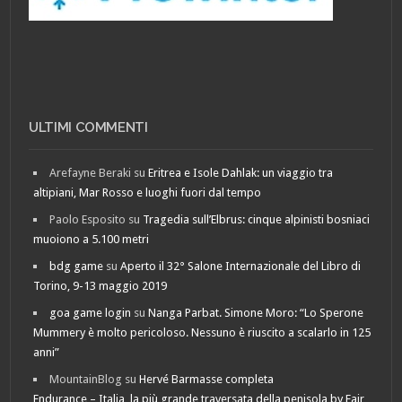
ULTIMI COMMENTI
Arefayne Beraki
su
Eritrea e Isole Dahlak: un viaggio tra
altipiani, Mar Rosso e luoghi fuori dal tempo
Paolo Esposito
su
Tragedia sull’Elbrus: cinque alpinisti bosniaci
muoiono a 5.100 metri
bdg game
su
Aperto il 32° Salone Internazionale del Libro di
Torino, 9-13 maggio 2019
goa game login
su
Nanga Parbat. Simone Moro: “Lo Sperone
Mummery è molto pericoloso. Nessuno è riuscito a scalarlo in 125
anni”
MountainBlog
su
Hervé Barmasse completa
Endurance – Italia, la più grande traversata della penisola by Fair