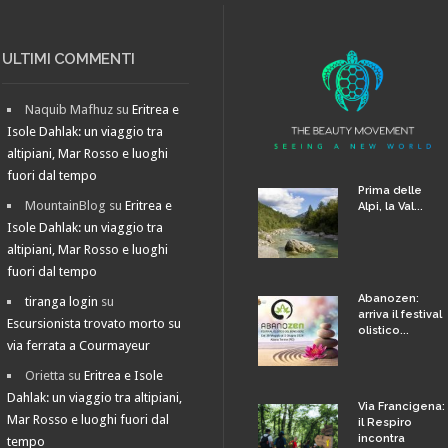
ULTIMI COMMENTI
Naquib Mafhuz
su
Eritrea e
Isole Dahlak: un viaggio tra
altipiani, Mar Rosso e luoghi
fuori dal tempo
Prima delle
MountainBlog
su
Eritrea e
Alpi, la Val...
Isole Dahlak: un viaggio tra
altipiani, Mar Rosso e luoghi
fuori dal tempo
Abanozen:
tiranga login
su
arriva il festival
Escursionista trovato morto su
olistico...
via ferrata a Courmayeur
Orietta
su
Eritrea e Isole
Dahlak: un viaggio tra altipiani,
Via Francigena:
Mar Rosso e luoghi fuori dal
il Respiro
incontra
tempo