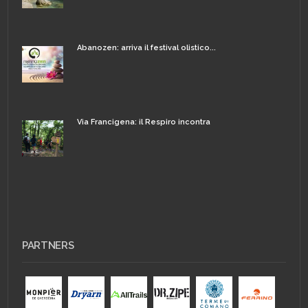
Abanozen: arriva il festival olistico...
Via Francigena: il Respiro incontra
PARTNERS