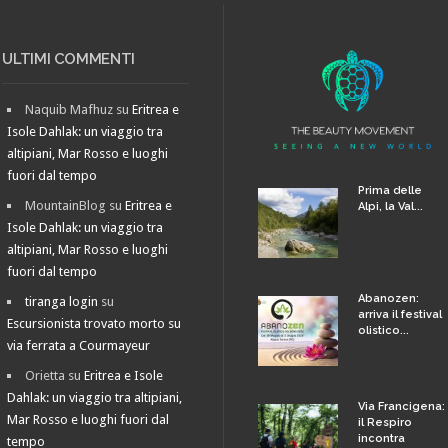
ULTIMI COMMENTI
Naquib Mafhuz
su
Eritrea e
Isole Dahlak: un viaggio tra
altipiani, Mar Rosso e luoghi
fuori dal tempo
Prima delle
MountainBlog
su
Eritrea e
Alpi, la Val...
Isole Dahlak: un viaggio tra
altipiani, Mar Rosso e luoghi
fuori dal tempo
Abanozen:
tiranga login
su
arriva il festival
Escursionista trovato morto su
olistico...
via ferrata a Courmayeur
Orietta
su
Eritrea e Isole
Dahlak: un viaggio tra altipiani,
Via Francigena:
Mar Rosso e luoghi fuori dal
il Respiro
incontra
tempo