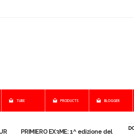
TUBE
PRODUCTS
BLOGGER
D
UR
PRIMIERO EX3ME: 1^ edizione del