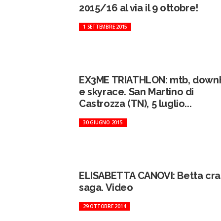
2015/16 al via il 9 ottobre!
1 SETTEMBRE 2015
EX3ME TRIATHLON: mtb, downh
e skyrace. San Martino di
Castrozza (TN), 5 luglio...
30 GIUGNO 2015
ELISABETTA CANOVI: Betta cra
saga. Video
29 OTTOBRE 2014