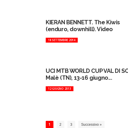
KIERAN BENNETT. The Kiwis
(enduro, downhill). Video
18 SETTEMBRE 2014
UCI MTB WORLD CUP VAL DI S
Malè (TN), 13-16 giugno...
12 GIUGNO 2013
1
2
3
Successivo »