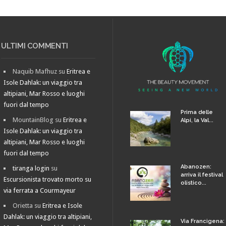
ULTIMI COMMENTI
Naquib Mafhuz
su
Eritrea e
Isole Dahlak: un viaggio tra
altipiani, Mar Rosso e luoghi
fuori dal tempo
Prima delle
MountainBlog
su
Eritrea e
Alpi, la Val...
Isole Dahlak: un viaggio tra
altipiani, Mar Rosso e luoghi
fuori dal tempo
Abanozen:
tiranga login
su
arriva il festival
Escursionista trovato morto su
olistico...
via ferrata a Courmayeur
Orietta
su
Eritrea e Isole
Dahlak: un viaggio tra altipiani,
Via Francigena: