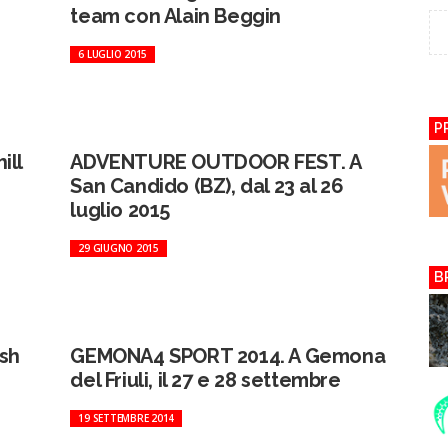
team con Alain Beggin
6 LUGLIO 2015
P
ill
ADVENTURE OUTDOOR FEST. A
San Candido (BZ), dal 23 al 26
luglio 2015
29 GIUGNO 2015
B
sh
GEMONA4 SPORT 2014. A Gemona
del Friuli, il 27 e 28 settembre
19 SETTEMBRE 2014