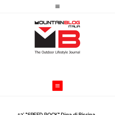
13° "SPEED ROCK" Diga di Bissina.