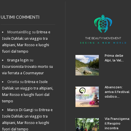
ULTIMI COMMENTI
MountainBlog
su
Eritrea e
Isole Dahlak: un viaggio tra
altipiani, Mar Rosso e luoghi
fuori dal tempo
Prima delle
tiranga login
su
Alpi, la Val...
Escursionista trovato morto su
via ferrata a Courmayeur
Orietta
su
Eritrea e Isole
Abanozen:
Dahlak: un viaggio tra altipiani,
arriva il festival
Mar Rosso e luoghi fuori dal
olistico...
tempo
Marco Di Gangi
su
Eritrea e
Isole Dahlak: un viaggio tra
Via Francigena:
altipiani, Mar Rosso e luoghi
il Respiro
incontra
fuori dal tempo