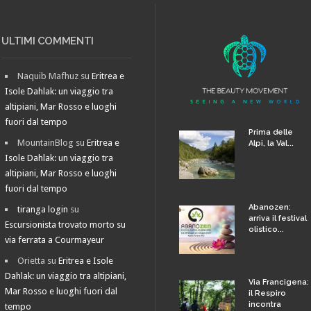
ULTIMI COMMENTI
Naquib Mafhuz
su
Eritrea e
Isole Dahlak: un viaggio tra
altipiani, Mar Rosso e luoghi
fuori dal tempo
Prima delle
MountainBlog
su
Eritrea e
Alpi, la Val...
Isole Dahlak: un viaggio tra
altipiani, Mar Rosso e luoghi
fuori dal tempo
Abanozen:
tiranga login
su
arriva il festival
Escursionista trovato morto su
olistico...
via ferrata a Courmayeur
Orietta
su
Eritrea e Isole
Dahlak: un viaggio tra altipiani,
Via Francigena:
Mar Rosso e luoghi fuori dal
il Respiro
incontra
tempo