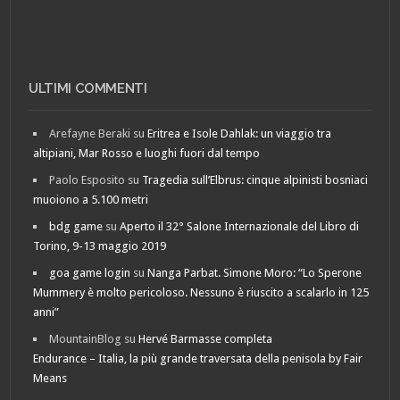
ULTIMI COMMENTI
Arefayne Beraki
su
Eritrea e Isole Dahlak: un viaggio tra
altipiani, Mar Rosso e luoghi fuori dal tempo
Paolo Esposito
su
Tragedia sull’Elbrus: cinque alpinisti bosniaci
muoiono a 5.100 metri
bdg game
su
Aperto il 32° Salone Internazionale del Libro di
Torino, 9-13 maggio 2019
goa game login
su
Nanga Parbat. Simone Moro: “Lo Sperone
Mummery è molto pericoloso. Nessuno è riuscito a scalarlo in 125
anni”
MountainBlog
su
Hervé Barmasse completa
Endurance – Italia, la più grande traversata della penisola by Fair
Means