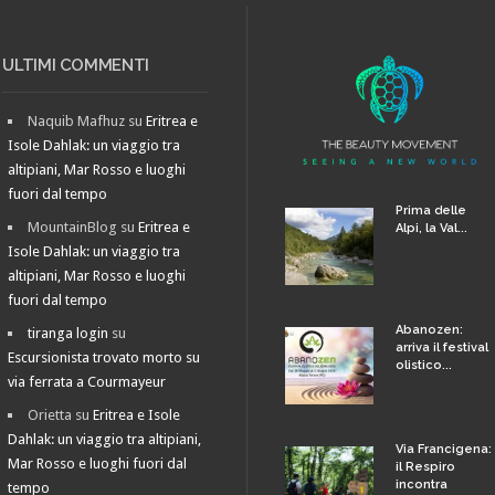
ULTIMI COMMENTI
Naquib Mafhuz
su
Eritrea e
Isole Dahlak: un viaggio tra
altipiani, Mar Rosso e luoghi
fuori dal tempo
Prima delle
MountainBlog
su
Eritrea e
Alpi, la Val...
Isole Dahlak: un viaggio tra
altipiani, Mar Rosso e luoghi
fuori dal tempo
Abanozen:
tiranga login
su
arriva il festival
Escursionista trovato morto su
olistico...
via ferrata a Courmayeur
Orietta
su
Eritrea e Isole
Dahlak: un viaggio tra altipiani,
Via Francigena:
Mar Rosso e luoghi fuori dal
il Respiro
incontra
tempo