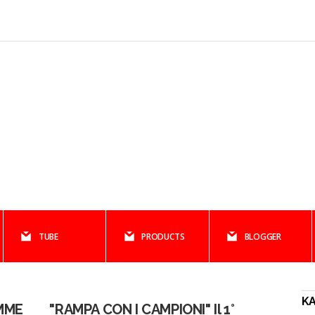
TUBE
PRODUCTS
BLOGGER
K
EMME
"RAMPA CON I CAMPIONI" Il 1°