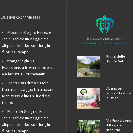
ULTIMI COMMENTI
MountainBlog
su
Eritrea e
Isole Dahlak: un viaggio tra
altipiani, Mar Rosso e luoghi
fuori dal tempo
Prima delle
tiranga login
su
Alpi, la Val...
Escursionista trovato morto su
via ferrata a Courmayeur
Orietta
su
Eritrea e Isole
Abanozen:
Dahlak: un viaggio tra altipiani,
arriva il festival
Mar Rosso e luoghi fuori dal
olistico...
tempo
Marco Di Gangi
su
Eritrea e
Isole Dahlak: un viaggio tra
Via Francigena:
altipiani, Mar Rosso e luoghi
il Respiro
incontra
fuori dal tempo