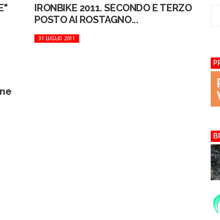
E"
IRONBIKE 2011. SECONDO E TERZO
POSTO AI ROSTAGNO...
31 LUGLIO 2011
P
one
B