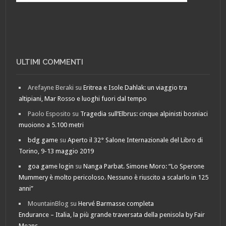
ULTIMI COMMENTI
Arefayne Beraki
su
Eritrea e Isole Dahlak: un viaggio tra
altipiani, Mar Rosso e luoghi fuori dal tempo
Paolo Esposito
su
Tragedia sull’Elbrus: cinque alpinisti bosniaci
muoiono a 5.100 metri
bdg game
su
Aperto il 32° Salone Internazionale del Libro di
Torino, 9-13 maggio 2019
goa game login
su
Nanga Parbat. Simone Moro: “Lo Sperone
Mummery è molto pericoloso. Nessuno è riuscito a scalarlo in 125
anni”
MountainBlog
su
Hervé Barmasse completa
Endurance – Italia, la più grande traversata della penisola by Fair
Means