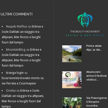
ULTIMI COMMENTI
Naquib Mafhuz
su
Eritrea e
Isole Dahlak: un viaggio tra
altipiani, Mar Rosso e luoghi
fuori dal tempo
Prima delle
MountainBlog
su
Eritrea e
Alpi, la Val...
Isole Dahlak: un viaggio tra
altipiani, Mar Rosso e luoghi
fuori dal tempo
Abanozen:
tiranga login
su
arriva il festival
Escursionista trovato morto su
olistico...
via ferrata a Courmayeur
Orietta
su
Eritrea e Isole
Dahlak: un viaggio tra altipiani,
Via Francigena:
Mar Rosso e luoghi fuori dal
il Respiro
incontra
tempo