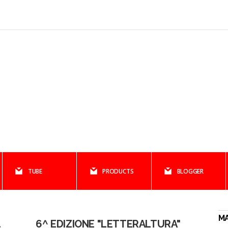
TUBE
PRODUCTS
BLOGGER
MA
6^ EDIZIONE "LETTERALTURA"