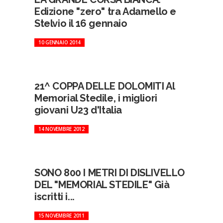
Edizione "zero" tra Adamello e
Stelvio il 16 gennaio
10 GENNAIO 2014
21^ COPPA DELLE DOLOMITI Al
Memorial Stedile, i migliori
giovani U23 d'Italia
14 NOVEMBRE 2012
SONO 800 I METRI DI DISLIVELLO
DEL "MEMORIAL STEDILE" Già
iscritti i...
15 NOVEMBRE 2011