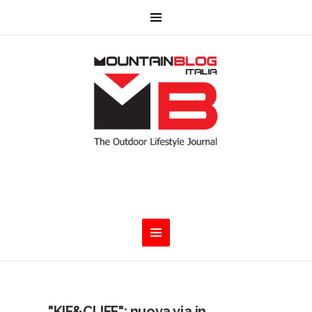
"KIF&CLIFF": nuova via in