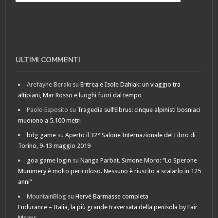
ULTIMI COMMENTI
Arefayne Beraki
su
Eritrea e Isole Dahlak: un viaggio tra
altipiani, Mar Rosso e luoghi fuori dal tempo
Paolo Esposito
su
Tragedia sull’Elbrus: cinque alpinisti bosniaci
muoiono a 5.100 metri
bdg game
su
Aperto il 32° Salone Internazionale del Libro di
Torino, 9-13 maggio 2019
goa game login
su
Nanga Parbat. Simone Moro: “Lo Sperone
Mummery è molto pericoloso. Nessuno è riuscito a scalarlo in 125
anni”
MountainBlog
su
Hervé Barmasse completa
Endurance – Italia, la più grande traversata della penisola by Fair
Means