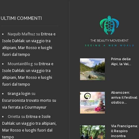
ULTIMI COMMENTI
Naquib Mafhuz
su
Eritrea e
Isole Dahlak: un viaggio tra
altipiani, Mar Rosso e luoghi
fuori dal tempo
Prima delle
MountainBlog
su
Eritrea e
Alpi, la Val...
Isole Dahlak: un viaggio tra
altipiani, Mar Rosso e luoghi
fuori dal tempo
Abanozen:
tiranga login
su
arriva il festival
Escursionista trovato morto su
olistico...
via ferrata a Courmayeur
Orietta
su
Eritrea e Isole
Dahlak: un viaggio tra altipiani,
Via Francigena:
Mar Rosso e luoghi fuori dal
il Respiro
incontra
tempo