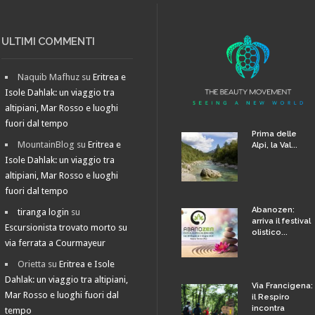
ULTIMI COMMENTI
Naquib Mafhuz
su
Eritrea e
Isole Dahlak: un viaggio tra
altipiani, Mar Rosso e luoghi
fuori dal tempo
Prima delle
MountainBlog
su
Eritrea e
Alpi, la Val...
Isole Dahlak: un viaggio tra
altipiani, Mar Rosso e luoghi
fuori dal tempo
Abanozen:
tiranga login
su
arriva il festival
Escursionista trovato morto su
olistico...
via ferrata a Courmayeur
Orietta
su
Eritrea e Isole
Dahlak: un viaggio tra altipiani,
Via Francigena:
Mar Rosso e luoghi fuori dal
il Respiro
incontra
tempo