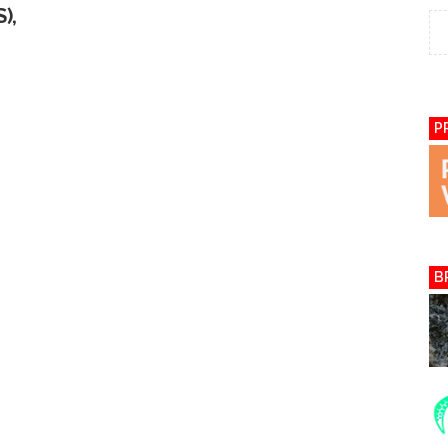
),
P
B