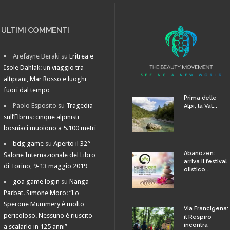
ULTIMI COMMENTI
Arefayne Beraki
su
Eritrea e
Isole Dahlak: un viaggio tra
altipiani, Mar Rosso e luoghi
fuori dal tempo
Prima delle
Paolo Esposito
su
Tragedia
Alpi, la Val...
sull’Elbrus: cinque alpinisti
bosniaci muoiono a 5.100 metri
bdg game
su
Aperto il 32°
Abanozen:
Salone Internazionale del Libro
arriva il festival
di Torino, 9-13 maggio 2019
olistico...
goa game login
su
Nanga
Parbat. Simone Moro: “Lo
Sperone Mummery è molto
Via Francigena:
pericoloso. Nessuno è riuscito
il Respiro
incontra
a scalarlo in 125 anni”