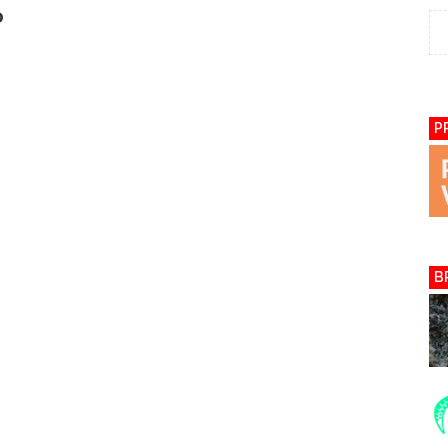
o
P
B