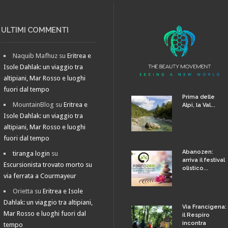
ULTIMI COMMENTI
Naquib Mafhuz
su
Eritrea e
Isole Dahlak: un viaggio tra
altipiani, Mar Rosso e luoghi
fuori dal tempo
Prima delle
MountainBlog
su
Eritrea e
Alpi, la Val...
Isole Dahlak: un viaggio tra
altipiani, Mar Rosso e luoghi
fuori dal tempo
Abanozen:
tiranga login
su
arriva il festival
Escursionista trovato morto su
olistico...
via ferrata a Courmayeur
Orietta
su
Eritrea e Isole
Dahlak: un viaggio tra altipiani,
Via Francigena:
Mar Rosso e luoghi fuori dal
il Respiro
incontra
tempo