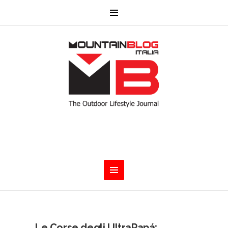
Le Corse degli UltraPapá: