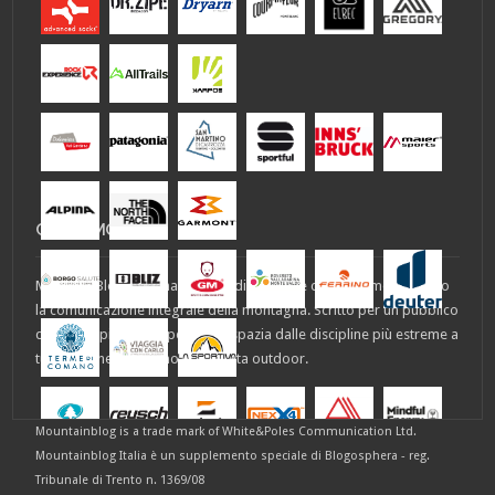
CHI SIAMO
MountainBlog è un magazine indipendente che ha come obiettivo
la comunicazione integrale della montagna. Scritto per un pubblico
di utenti il più ampio possibile, spazia dalle discipline più estreme a
tutto ciò che ispira uno stile di vita outdoor.
Mountainblog is a trade mark of White&Poles Communication Ltd.
Mountainblog Italia è un supplemento speciale di Blogosphera - reg.
Tribunale di Trento n. 1369/08