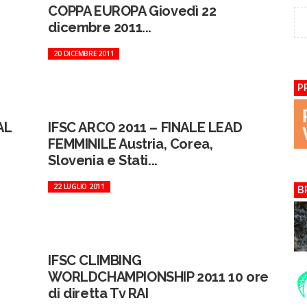
COPPA EUROPA Giovedì 22
dicembre 2011...
20 DICEMBRE 2011
P
AL
IFSC ARCO 2011 – FINALE LEAD
.
FEMMINILE Austria, Corea,
Slovenia e Stati...
22 LUGLIO 2011
B
IFSC CLIMBING
WORLDCHAMPIONSHIP 2011 10 ore
di diretta Tv RAI