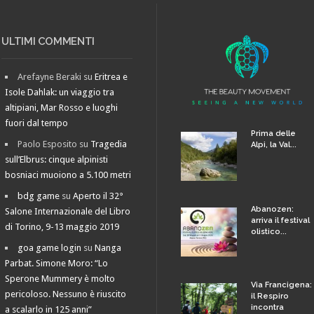
ULTIMI COMMENTI
Arefayne Beraki
su
Eritrea e
Isole Dahlak: un viaggio tra
altipiani, Mar Rosso e luoghi
fuori dal tempo
Prima delle
Paolo Esposito
su
Tragedia
Alpi, la Val...
sull’Elbrus: cinque alpinisti
bosniaci muoiono a 5.100 metri
bdg game
su
Aperto il 32°
Abanozen:
Salone Internazionale del Libro
arriva il festival
di Torino, 9-13 maggio 2019
olistico...
goa game login
su
Nanga
Parbat. Simone Moro: “Lo
Sperone Mummery è molto
Via Francigena:
pericoloso. Nessuno è riuscito
il Respiro
incontra
a scalarlo in 125 anni”