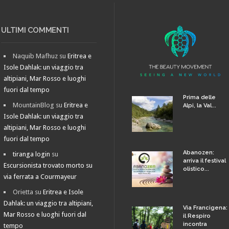
ULTIMI COMMENTI
Naquib Mafhuz
su
Eritrea e
Isole Dahlak: un viaggio tra
altipiani, Mar Rosso e luoghi
fuori dal tempo
Prima delle
MountainBlog
su
Eritrea e
Alpi, la Val...
Isole Dahlak: un viaggio tra
altipiani, Mar Rosso e luoghi
fuori dal tempo
Abanozen:
tiranga login
su
arriva il festival
Escursionista trovato morto su
olistico...
via ferrata a Courmayeur
Orietta
su
Eritrea e Isole
Dahlak: un viaggio tra altipiani,
Via Francigena:
Mar Rosso e luoghi fuori dal
il Respiro
incontra
tempo