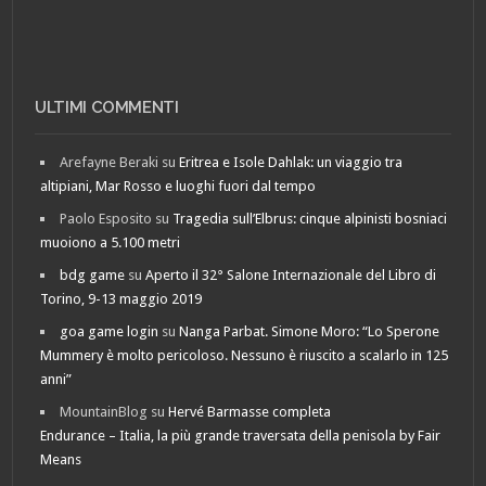
ULTIMI COMMENTI
Arefayne Beraki
su
Eritrea e Isole Dahlak: un viaggio tra
altipiani, Mar Rosso e luoghi fuori dal tempo
Paolo Esposito
su
Tragedia sull’Elbrus: cinque alpinisti bosniaci
muoiono a 5.100 metri
bdg game
su
Aperto il 32° Salone Internazionale del Libro di
Torino, 9-13 maggio 2019
goa game login
su
Nanga Parbat. Simone Moro: “Lo Sperone
Mummery è molto pericoloso. Nessuno è riuscito a scalarlo in 125
anni”
MountainBlog
su
Hervé Barmasse completa
Endurance – Italia, la più grande traversata della penisola by Fair
Means