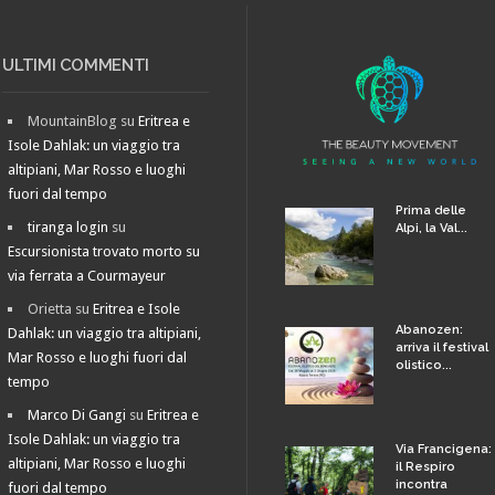
ULTIMI COMMENTI
MountainBlog
su
Eritrea e
Isole Dahlak: un viaggio tra
altipiani, Mar Rosso e luoghi
fuori dal tempo
Prima delle
tiranga login
su
Alpi, la Val...
Escursionista trovato morto su
via ferrata a Courmayeur
Orietta
su
Eritrea e Isole
Abanozen:
Dahlak: un viaggio tra altipiani,
arriva il festival
Mar Rosso e luoghi fuori dal
olistico...
tempo
Marco Di Gangi
su
Eritrea e
Isole Dahlak: un viaggio tra
Via Francigena:
altipiani, Mar Rosso e luoghi
il Respiro
incontra
fuori dal tempo