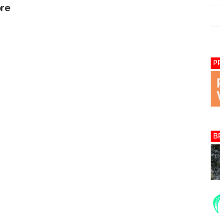
bre
P
B