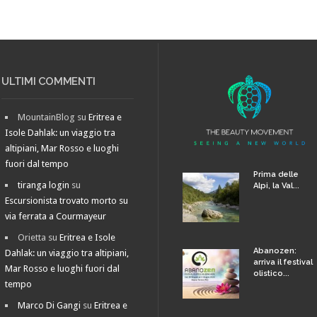
ULTIMI COMMENTI
MountainBlog
su
Eritrea e
Isole Dahlak: un viaggio tra
altipiani, Mar Rosso e luoghi
fuori dal tempo
Prima delle
tiranga login
su
Alpi, la Val...
Escursionista trovato morto su
via ferrata a Courmayeur
Orietta
su
Eritrea e Isole
Abanozen:
Dahlak: un viaggio tra altipiani,
arriva il festival
Mar Rosso e luoghi fuori dal
olistico...
tempo
Marco Di Gangi
su
Eritrea e