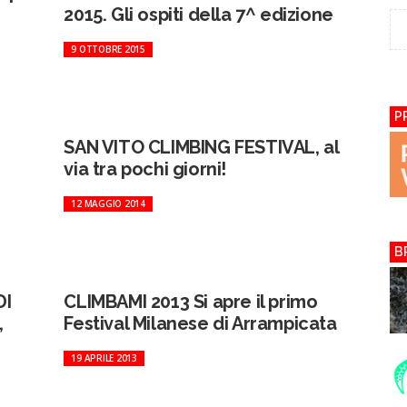
2015. Gli ospiti della 7^ edizione
9 OTTOBRE 2015
P
SAN VITO CLIMBING FESTIVAL, al
via tra pochi giorni!
12 MAGGIO 2014
B
DI
CLIMBAMI 2013 Si apre il primo
,
Festival Milanese di Arrampicata
19 APRILE 2013