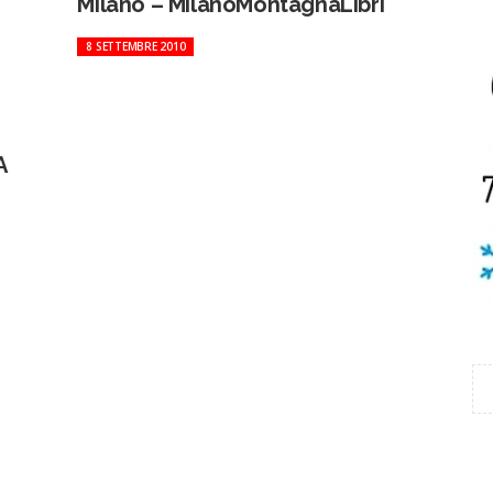
Milano – MilanoMontagnaLibri
8 SETTEMBRE 2010
A