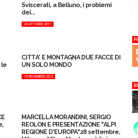
Sviscerati, a Belluno, i problemi
dei...
24 OTTOBRE 2011
P
CITTA' E MONTAGNA DUE FACCE DI
 le
UN SOLO MONDO
19 NOVEMBRE 2010
B
CE
MARCELLA MORANDINI, SERGIO
e,
REOLON E PRESENTAZIONE "ALPI
REGIONE D'EUROPA"28 settembre,