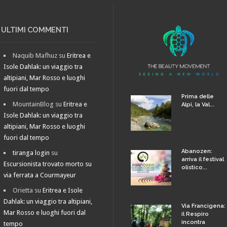
ULTIMI COMMENTI
Naquib Mafhuz
su
Eritrea e
Isole Dahlak: un viaggio tra
altipiani, Mar Rosso e luoghi
fuori dal tempo
Prima delle
MountainBlog
su
Eritrea e
Alpi, la Val...
Isole Dahlak: un viaggio tra
altipiani, Mar Rosso e luoghi
fuori dal tempo
Abanozen:
tiranga login
su
arriva il festival
Escursionista trovato morto su
olistico...
via ferrata a Courmayeur
Orietta
su
Eritrea e Isole
Dahlak: un viaggio tra altipiani,
Via Francigena:
Mar Rosso e luoghi fuori dal
il Respiro
incontra
tempo